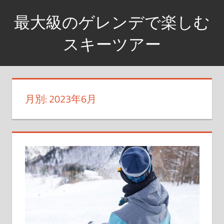
コ
最大級のゲレンデで楽しむ
ン
テ
スキーツアー
ン
最
ツ
大
へ
級
ス
月別: 2023年6月
の
キ
ゲ
ッ
レ
プ
ン
デ
で
楽
し
む
ス