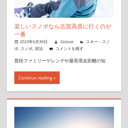
キ
ー
ツ
楽しいスノボなら志賀高原に行くのが
ア
一番
ー
2023年6月30日
Giosue
スキー・スノ
ボ
,
スノボ
,
宿泊
コメントを残す
普段ファミリーゲレンデや最長滑走距離の短
Continue reading